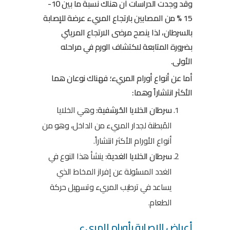
وقد وجدت الدراسات أن هناك نسبة ما بين 10-
15 % من المصابين بارتجاع المريء عرضة للإصابة
بالسرطان، لذا ينصح مرضى الارتجاع المريئي
بضرورة المتابعة لاكتشاف الورم في مراحله
الأولى.
أما عن أنواع أورام المريء؛ فهناك نوعان هما
الأكثر انتشاراً وهما:
سرطان الخلايا الحُرشفية:
وهي الخلايا
المُبطنة لجدار المريء من الداخل، وهو من
أنواع الأورام الأكثر انتشاراً.
سرطان الخلايا الغدية:
ينشأ هذا النوع في
الغدد المسئولة عن إفراز المخاط الذي
يساعد في ترطيب المريء وتسهيل حركة
الطعام.
أعراض الإصابة بأورام المريء