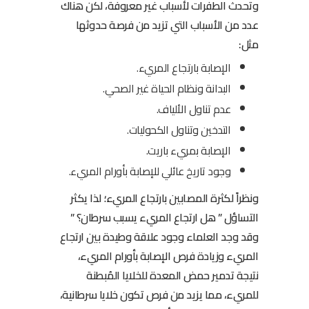
وتحدث الطفرات لأسباب غير معروفة، لكن هناك
عدد من الأسباب التي تزيد من فرصة حدوثها
مثل:
الإصابة بارتجاع المريء.
البدانة ونظام الحياة غير الصحي.
عدم تناول الألياف.
التدخين وتناول الكحوليات.
الإصابة بمريء باريت.
وجود تاريخ عائلي للإصابة ب
أورام المريء
.
ونظراً لكثرة المصابين بارتجاع المريء؛ لذا يكثر
التساؤل ” هل ارتجاع المريء يسبب سرطان؟ ”
وقد وجد العلماء وجود علاقة وطيدة بين ارتجاع
المريء وزيادة فرص الإصابة بأورام المريء،
نتيجة تدمير حمض المعدة للخلايا المُبطنة
للمريء، مما يزيد من فرص تكون خلايا سرطانية،