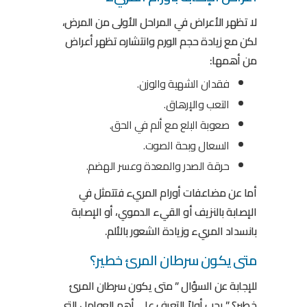
لا تظهر الأعراض في المراحل الأولى من المرض،
لكن مع زيادة حجم الورم وانتشاره تظهر أعراض
من أهمها:
فقدان الشهية والوزن.
التعب والإرهاق.
صعوبة البلع مع ألم في الحق.
السعال وبحة الصوت.
حرقة الصدر والمعدة وعسر الهضم.
أما عن مضاعفات أورام المريء فتتمثل في
الإصابة بالنزيف أو القيء الدموي، أو الإصابة
بانسداد المريء وزيادة الشعور بالألم.
متى يكون سرطان المرئ خطير؟
للإجابة عن السؤال ” متى يكون سرطان المرئ
خطير؟ ” يجب أولاً التعرف على أهم العوامل التي