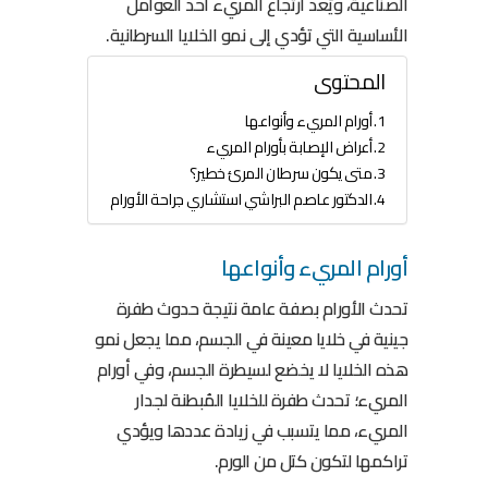
الصناعية، ويُعد ارتجاع المريء أحد العوامل
الأساسية التي تؤدي إلى نمو الخلايا السرطانية.
المحتوى
أورام المريء وأنواعها
أعراض الإصابة بأورام المريء
متى يكون سرطان المرئ خطير؟
الدكتور عاصم البراشي استشاري جراحة الأورام
أورام المريء وأنواعها
تحدث الأورام بصفة عامة نتيجة حدوث طفرة
جينية في خلايا معينة في الجسم، مما يجعل نمو
هذه الخلايا لا يخضع لسيطرة الجسم، وفي أورام
المريء؛ تحدث طفرة للخلايا المُبطنة لجدار
المريء، مما يتسبب في زيادة عددها ويؤدي
تراكمها لتكون كتل من الورم.